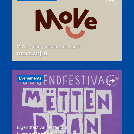
MoVe – deng Vakanz, däi Sport
move.snj.lu
Evenements
Jugendfestival Mëttendran