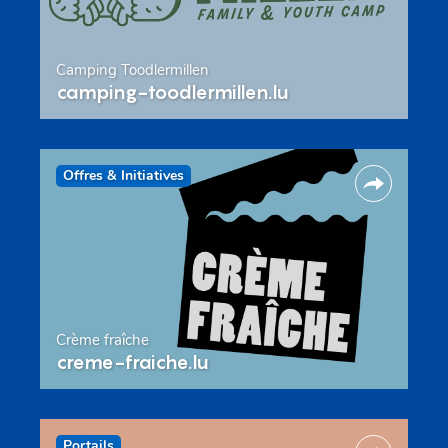
Camping Toodlermillen
camping-toodlermillen.lu
Offres & Initiatives
Crème fraîche
creme-fraiche.lu
Portails