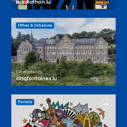
bookathon.lu
Offres & Initiatives
Cinqfontaines
cinqfontaines.lu
Portails