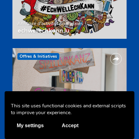
Annuaire d’activités pour jeunes
echwellechkann.lu
Offres & Initiatives
This site uses functional cookies and external scripts
Camps et colonies
to improve your experience.
colonies.lu
My settings
Accept