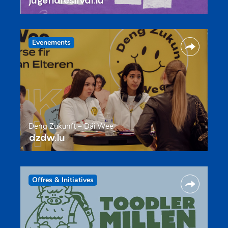
jugendfestival.lu
Evenements
Deng Zukunft – Däi Wee
dzdw.lu
Offres & Initiatives