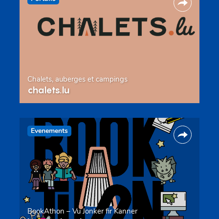
Chalets, auberges et campings
chalets.lu
Evenements
BookAthon – Vu Jonker fir Kanner