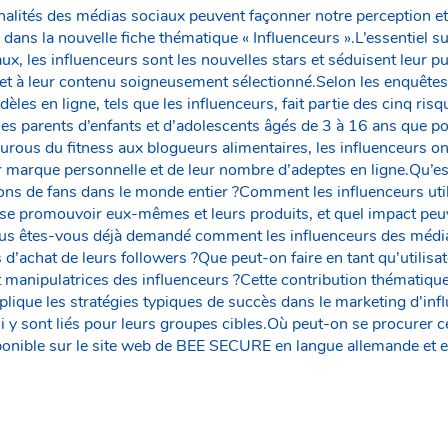
nalités des médias sociaux peuvent façonner notre perception et
dans la nouvelle fiche thématique « Influenceurs ».L’essentiel s
, les influenceurs sont les nouvelles stars et séduisent leur pub
t et à leur contenu soigneusement sélectionné.Selon les enquê
les en ligne, tels que les influenceurs, fait partie des cinq risq
les parents d’enfants et d’adolescents âgés de 3 à 16 ans que p
ous du fitness aux blogueurs alimentaires, les influenceurs ont
r marque personnelle et de leur nombre d’adeptes en ligne.Qu’est
ons de fans dans le monde entier ?Comment les influenceurs util
se promouvoir eux-mêmes et leurs produits, et quel impact peuv
ous êtes-vous déjà demandé comment les influenceurs des médi
s d’achat de leurs followers ?Que peut-on faire en tant qu’utilis
t manipulatrices des influenceurs ?Cette contribution thématiqu
xplique les stratégies typiques de succès dans le marketing d’infl
i y sont liés pour leurs groupes cibles.Où peut-on se procurer c
sponible sur le site web de BEE SECURE en langue allemande et e