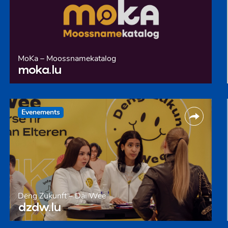
MoKa – Moossnamekatalog
moka.lu
Evenements
Deng Zukunft – Däi Wee
dzdw.lu