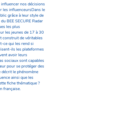
 influencer nos décisions
ur les influenceursDans le
lic grâce à leur style de
tes du BEE SECURE Radar
ues les plus
our les jeunes de 17 à 30
 construit de véritables
-ce qui les rend si
isent-ils les plateformes
ent avoir leurs
as sociaux sont capables
ateur pour se protéger des
e décrit le phénomène
uence ainsi que les
ette fiche thématique ?
n française.