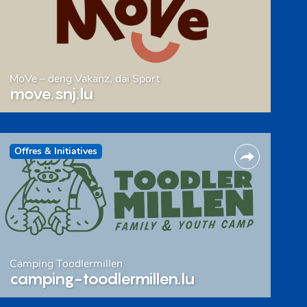
MoVe – deng Vakanz, däi Sport
move.snj.lu
Offres & Initiatives
Camping Toodlermillen
camping-toodlermillen.lu