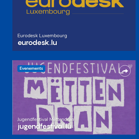
Eurodesk Luxembourg
eurodesk.lu
Evenements
Jugendfestival Mëttendran
jugendfestival.lu