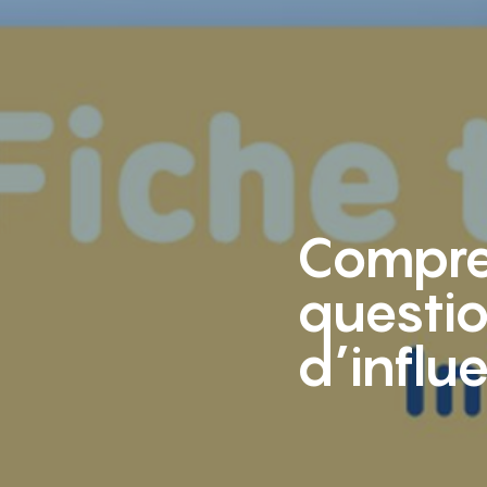
Compre
questio
d’influ