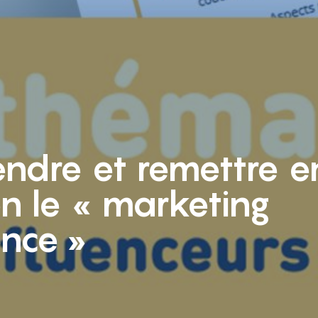
ndre et remettre e
n le « marketing
ence »