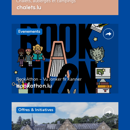
Chalets, auberges et campings
chalets.lu
Evenements
BookAthon – Vu Jonker fir Kanner
bookathon.lu
Offres & Initiatives