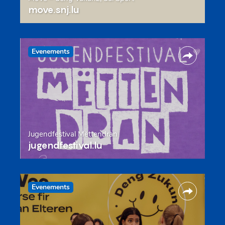
move.snj.lu
Evenements
Jugendfestival Mëttendran
jugendfestival.lu
Evenements