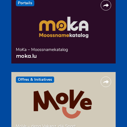
Portails
MoKa – Moossnamekatalog
moka.lu
Offres & Initiatives
MoVe – deng Vakanz, däi Sport