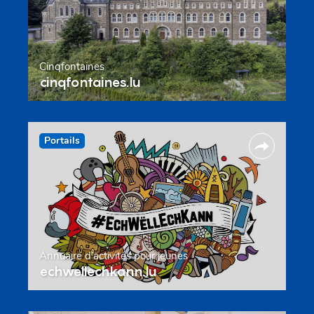
Cinqfontaines
cinqfontaines.lu
Portails
Annuaire d’activités pour jeunes
echwellechkann.lu