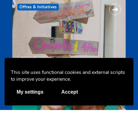
Offres & Initiatives
Camps et colonies
colonies.lu
This site uses functional cookies and external scripts
to improve your experience.
Evenements
My settings
Accept