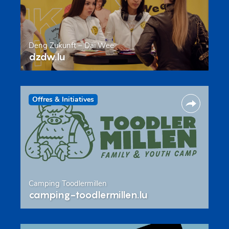
Deng Zukunft – Däi Wee
dzdw.lu
Offres & Initiatives
Camping Toodlermillen
camping-toodlermillen.lu