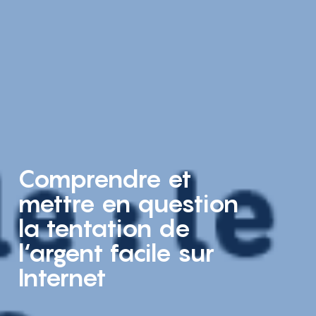
Comprendre et
mettre en question
la tentation de
l‘argent facile sur
Internet