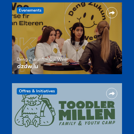
Evenements
Deng Zukunft – Däi Wee
dzdw.lu
Offres & Initiatives