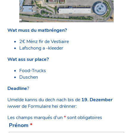
Wat muss du matbréngen?
2€ Mënz fir de Vestiaire
Lafschong a -kleeder
Wat ass sur place?
Food-Trucks
Duschen
Deadline
?
Umelde kanns du dech nach bis de
19. Dezember
iwwer de Formulaire hei drënner:
Les champs marqués d’un
*
sont obligatoires
Prénom
*