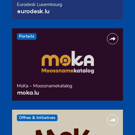
Eurodesk Luxembourg
eurodesk.lu
Portails
MoKa – Moossnamekatalog
moka.lu
Offres & Initiatives