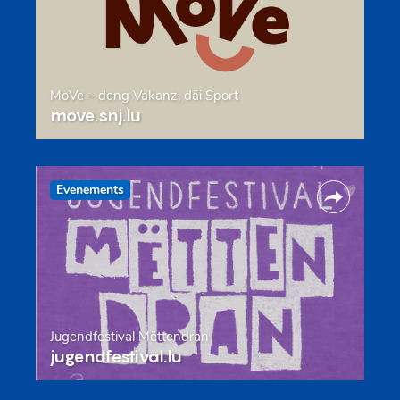
MoVe – deng Vakanz, däi Sport
move.snj.lu
Evenements
Jugendfestival Mëttendran
jugendfestival.lu