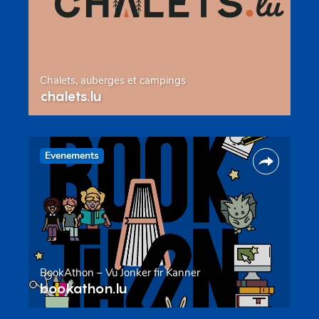
Chalets, auberges et campings
chalets.lu
Evenements
BookAthon – Vu Jonker fir Kanner
bookathon.lu