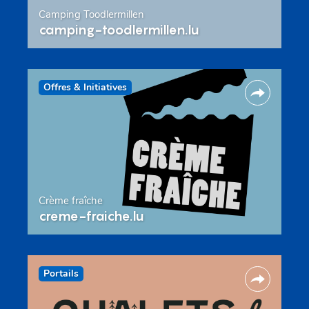
Camping Toodlermillen
camping-toodlermillen.lu
Offres & Initiatives
Crème fraîche
creme-fraiche.lu
Portails