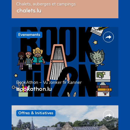
Chalets, auberges et campings
chalets.lu
Evenements
BookAthon – Vu Jonker fir Kanner
bookathon.lu
Offres & Initiatives