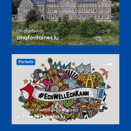
Cinqfontaines
cinqfontaines.lu
Portails
Annuaire d’activités pour jeunes
echwellechkann.lu