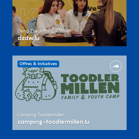
Deng Zukunft – Däi Wee
dzdw.lu
Offres & Initiatives
Camping Toodlermillen
camping-toodlermillen.lu