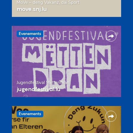
MoVe – deng Vakanz, däi Sport
move.snj.lu
Evenements
Jugendfestival Mëttendran
jugendfestival.lu
Evenements