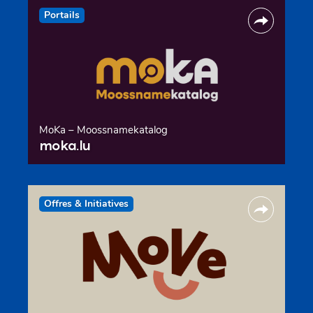
Portails
MoKa – Moossnamekatalog
moka.lu
Offres & Initiatives