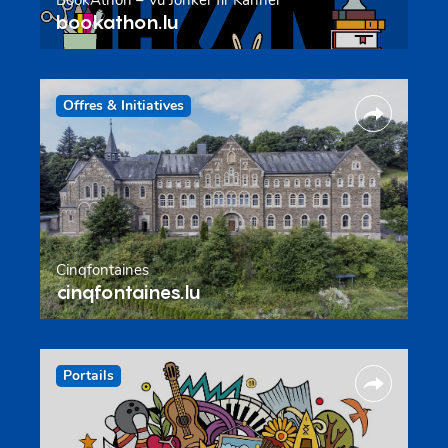
BookAthon – Vu Jonker fir Kanner
bookathon.lu
Offres & Initiatives
Cinqfontaines
cinqfontaines.lu
Portails