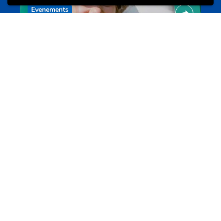
Evenements
Les meilleurs projets jeunesse
jugendprais.lu
Offres & Initiatives