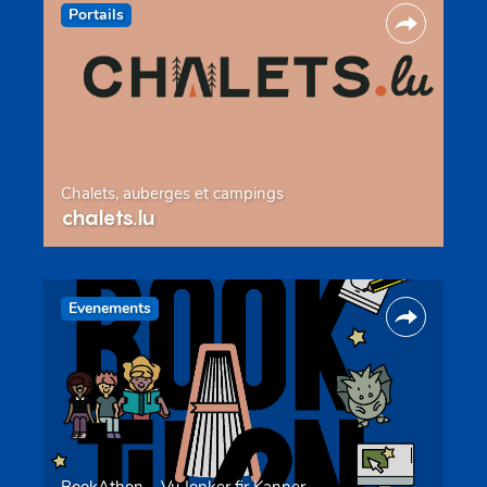
Portails
Chalets, auberges et campings
chalets.lu
Evenements