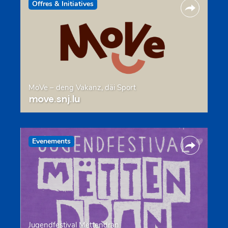
Offres & Initiatives
MoVe – deng Vakanz, däi Sport
move.snj.lu
Evenements
Jugendfestival Mëttendran