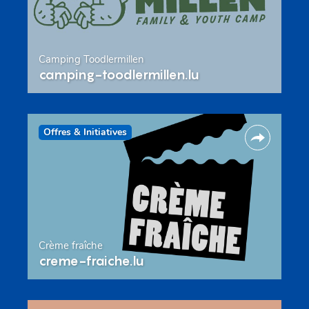
Camping Toodlermillen
camping-toodlermillen.lu
Offres & Initiatives
Crème fraîche
creme-fraiche.lu