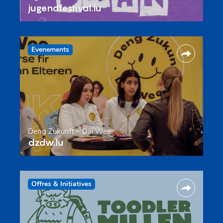
jugendfestival.lu
Evenements
Deng Zukunft – Däi Wee
dzdw.lu
Offres & Initiatives