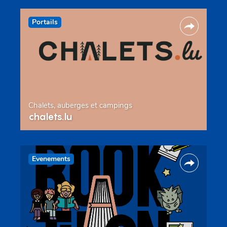
Portails
Chalets, auberges et campings
chalets.lu
Evenements