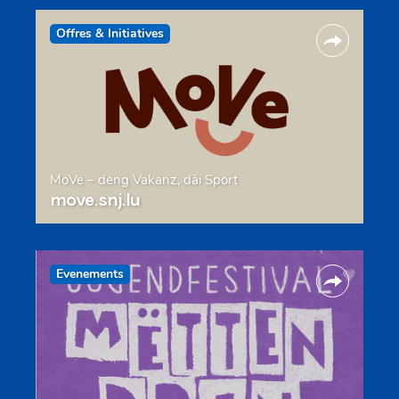
Offres & Initiatives
MoVe – deng Vakanz, däi Sport
move.snj.lu
Evenements