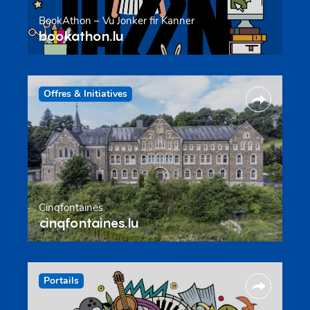
BookAthon – Vu Jonker fir Kanner
bookathon.lu
Offres & Initiatives
Cinqfontaines
cinqfontaines.lu
Portails