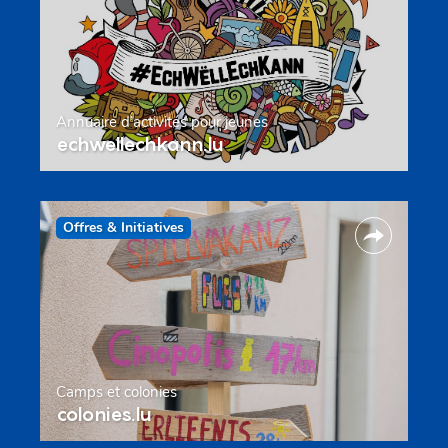
Annuaire d’activités pour jeunes
echwellechkann.lu
Offres & Initiatives
Camps et colonies
colonies.lu