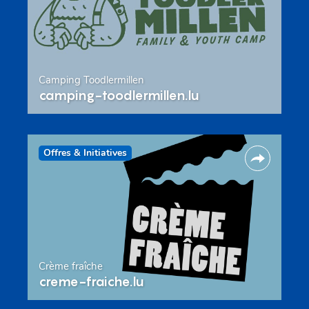
Camping Toodlermillen
camping-toodlermillen.lu
Offres & Initiatives
Crème fraîche
creme-fraiche.lu