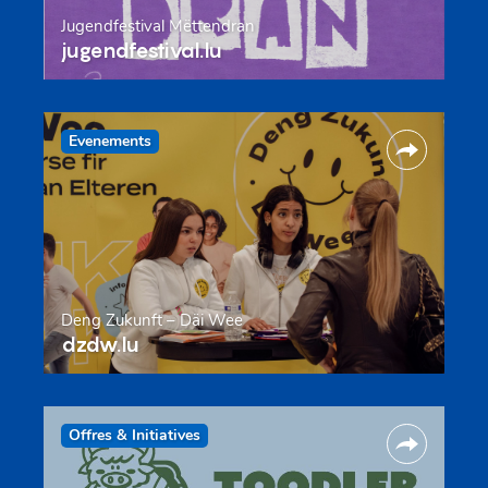
Jugendfestival Mëttendran
jugendfestival.lu
Evenements
Deng Zukunft – Däi Wee
dzdw.lu
Offres & Initiatives