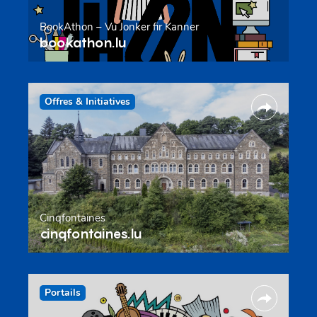
BookAthon – Vu Jonker fir Kanner
bookathon.lu
Offres & Initiatives
Cinqfontaines
cinqfontaines.lu
Portails