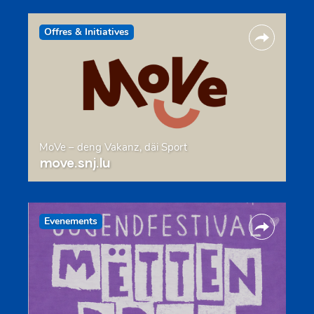
Offres & Initiatives
MoVe – deng Vakanz, däi Sport
move.snj.lu
Evenements