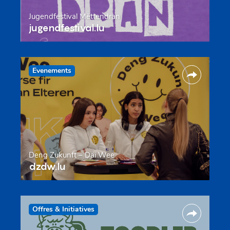
Jugendfestival Mëttendran
jugendfestival.lu
Evenements
Deng Zukunft – Däi Wee
dzdw.lu
Offres & Initiatives