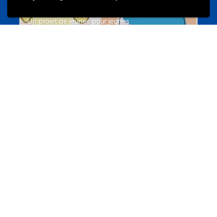
Un projet de jeunes pour jeunes
s-team.lu
Portails
Transition vers la vie active
hey.snj.lu
Portails