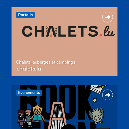
Portails
Chalets, auberges et campings
chalets.lu
Evenements