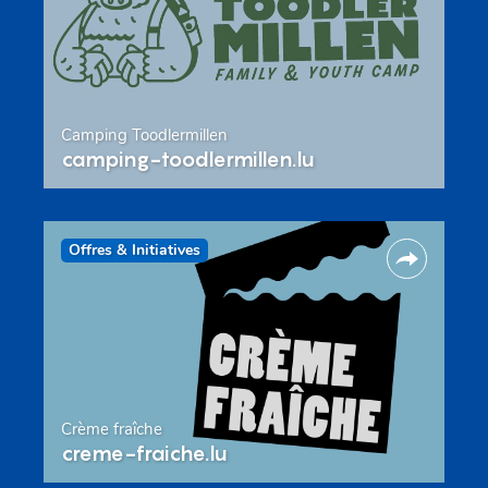
Camping Toodlermillen
camping-toodlermillen.lu
Offres & Initiatives
Crème fraîche
creme-fraiche.lu