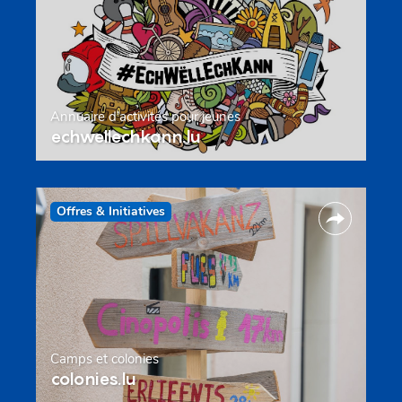
Annuaire d’activités pour jeunes
echwellechkann.lu
Offres & Initiatives
Camps et colonies
colonies.lu