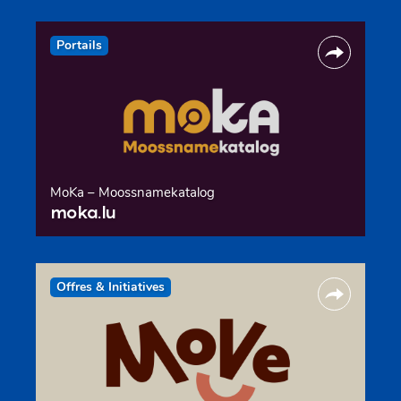
Portails
MoKa – Moossnamekatalog
moka.lu
Offres & Initiatives