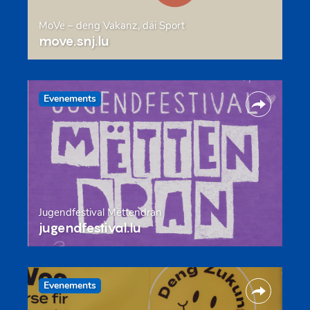
MoVe – deng Vakanz, däi Sport
move.snj.lu
Evenements
Jugendfestival Mëttendran
jugendfestival.lu
Evenements