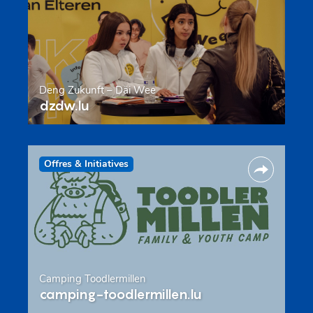
Deng Zukunft – Däi Wee
dzdw.lu
Offres & Initiatives
Camping Toodlermillen
camping-toodlermillen.lu