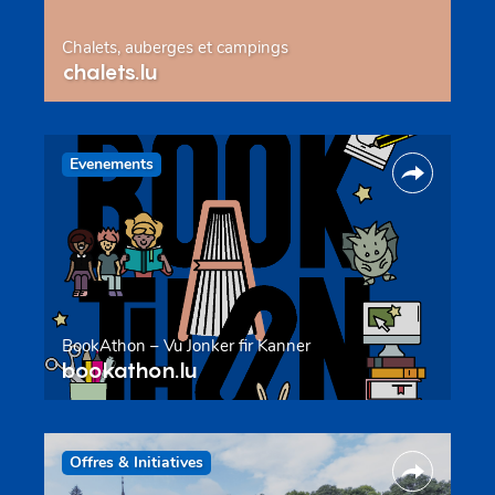
Chalets, auberges et campings
chalets.lu
Evenements
BookAthon – Vu Jonker fir Kanner
bookathon.lu
Offres & Initiatives