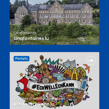
Cinqfontaines
cinqfontaines.lu
Portails
Annuaire d’activités pour jeunes
echwellechkann.lu