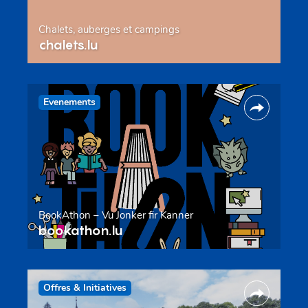
Chalets, auberges et campings
chalets.lu
Evenements
BookAthon – Vu Jonker fir Kanner
bookathon.lu
Offres & Initiatives