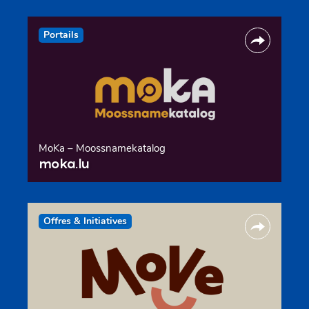
Portails
MoKa – Moossnamekatalog
moka.lu
Offres & Initiatives