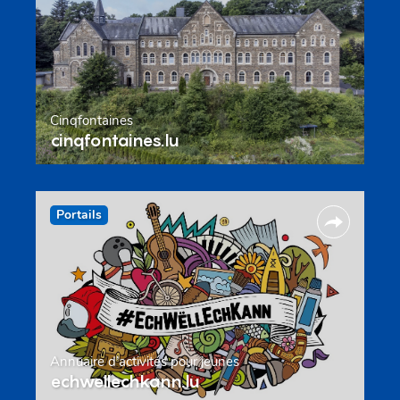
Cinqfontaines
cinqfontaines.lu
Portails
Annuaire d’activités pour jeunes
echwellechkann.lu