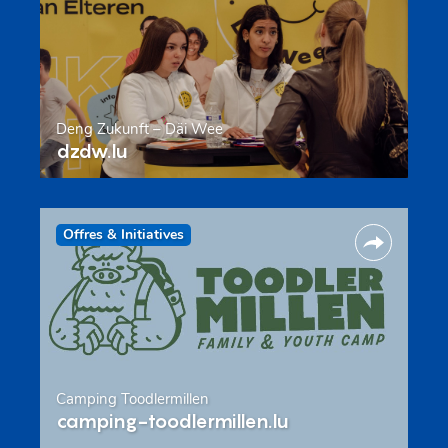
Deng Zukunft – Däi Wee
dzdw.lu
Offres & Initiatives
Camping Toodlermillen
camping-toodlermillen.lu