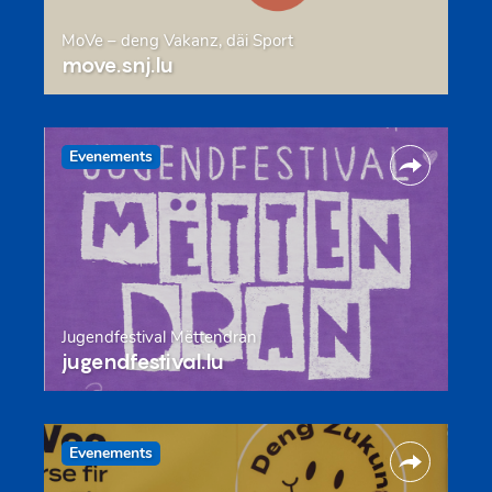
MoVe – deng Vakanz, däi Sport
move.snj.lu
Evenements
Jugendfestival Mëttendran
jugendfestival.lu
Evenements