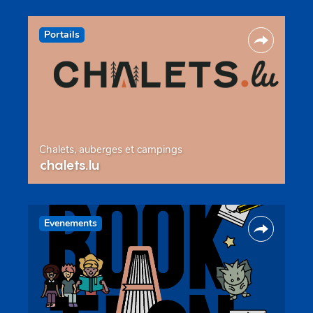
Portails
Chalets, auberges et campings
chalets.lu
Evenements