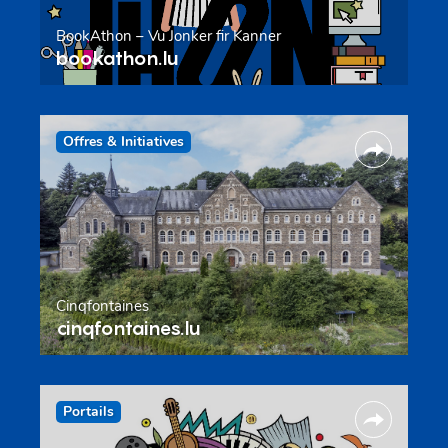
BookAthon – Vu Jonker fir Kanner
bookathon.lu
Offres & Initiatives
Cinqfontaines
cinqfontaines.lu
Portails