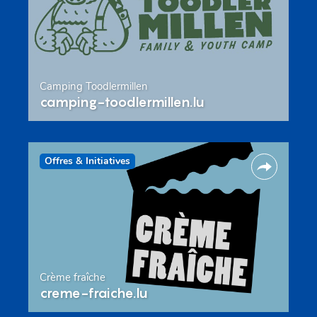
Camping Toodlermillen
camping-toodlermillen.lu
Offres & Initiatives
Crème fraîche
creme-fraiche.lu