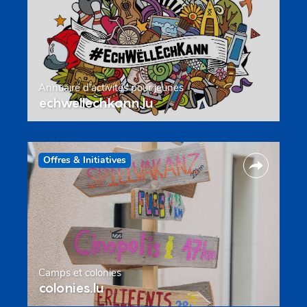
Annuaire d’activités pour jeunes
echwellechkann.lu
Offres & Initiatives
Camps et colonies
colonies.lu