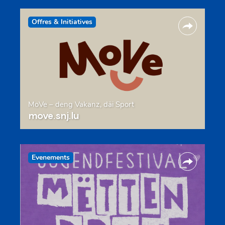
Offres & Initiatives
MoVe – deng Vakanz, däi Sport
move.snj.lu
Evenements