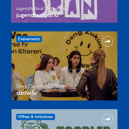
Jugendfestival Mëttendran
jugendfestival.lu
Evenements
Deng Zukunft – Däi Wee
dzdw.lu
Offres & Initiatives