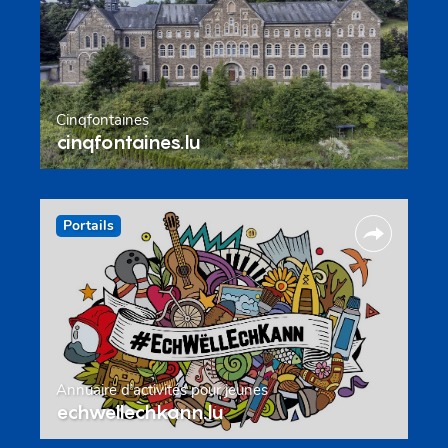
Cinqfontaines
cinqfontaines.lu
Portails
Annuaire d’activités pour jeunes
echwellechkann.lu