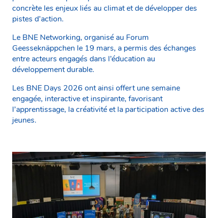
concrète les enjeux liés au climat et de développer des
pistes d’action.
Le BNE Networking, organisé au Forum
Geesseknäppchen le 19 mars, a permis des échanges
entre acteurs engagés dans l’éducation au
développement durable.
Les BNE Days 2026 ont ainsi offert une semaine
engagée, interactive et inspirante, favorisant
l’apprentissage, la créativité et la participation active des
jeunes.