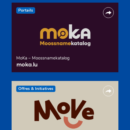
Portails
MoKa – Moossnamekatalog
moka.lu
Offres & Initiatives