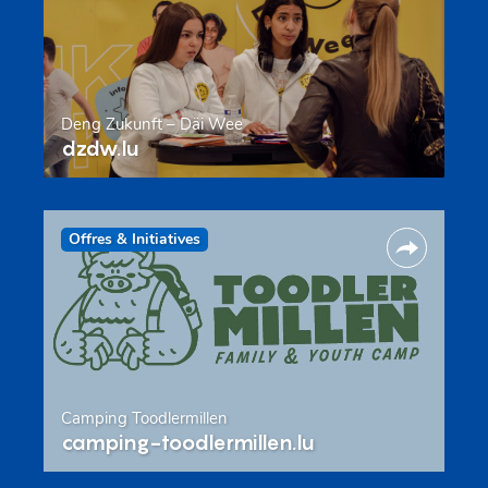
Deng Zukunft – Däi Wee
dzdw.lu
Offres & Initiatives
Camping Toodlermillen
camping-toodlermillen.lu