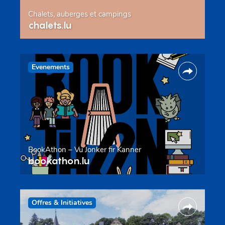
Chalets, auberges et campings
chalets.lu
Evenements
BookAthon – Vu Jonker fir Kanner
bookathon.lu
Offres & Initiatives