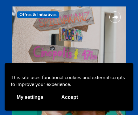
Offres & Initiatives
Camps et colonies
colonies.lu
This site uses functional cookies and external scripts
to improve your experience.
My settings
Accept
Evenements