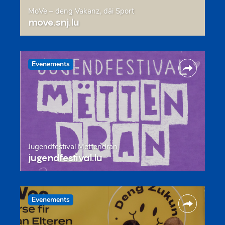
MoVe – deng Vakanz, däi Sport
move.snj.lu
Evenements
Jugendfestival Mëttendran
jugendfestival.lu
Evenements