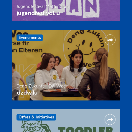
Jugendfestival Mëttendran
jugendfestival.lu
Evenements
Deng Zukunft – Däi Wee
dzdw.lu
Offres & Initiatives