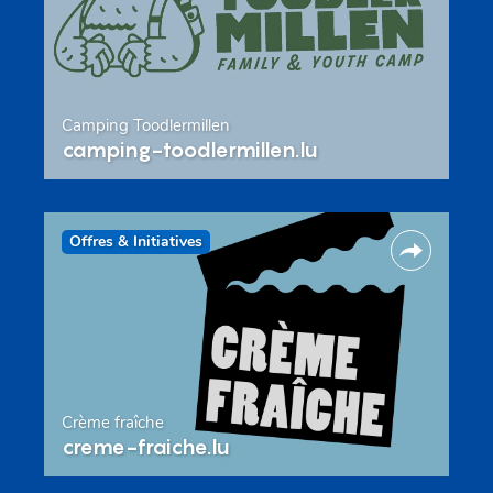
Camping Toodlermillen
camping-toodlermillen.lu
Offres & Initiatives
Crème fraîche
creme-fraiche.lu