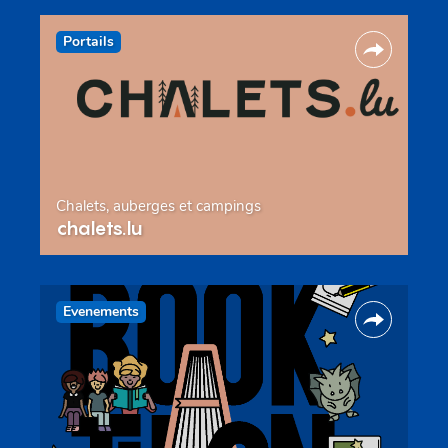
Portails
Chalets, auberges et campings
chalets.lu
Evenements