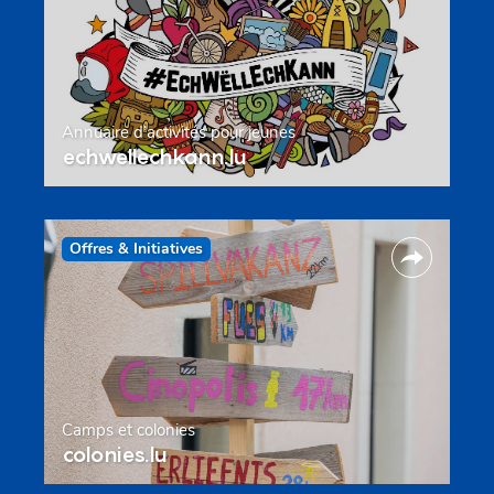
Annuaire d’activités pour jeunes
echwellechkann.lu
Offres & Initiatives
Camps et colonies
colonies.lu