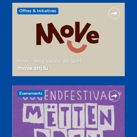
Offres & Initiatives
MoVe – deng Vakanz, däi Sport
move.snj.lu
Evenements