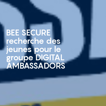
BEE SECURE
recherche des
jeunes pour le
groupe DIGITAL
AMBASSADORS