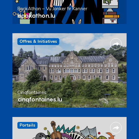
BookAthon – Vu Jonker fir Kanner
bookathon.lu
Offres & Initiatives
Cinqfontaines
cinqfontaines.lu
Portails