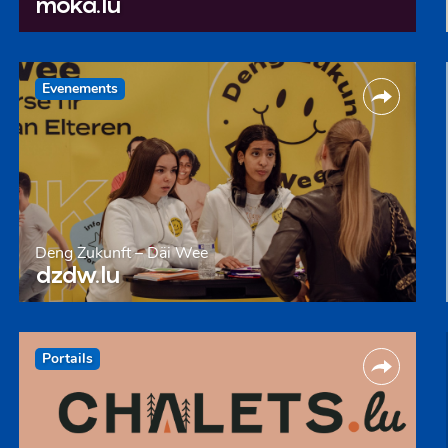
moka.lu
Evenements
Deng Zukunft – Däi Wee
dzdw.lu
Portails