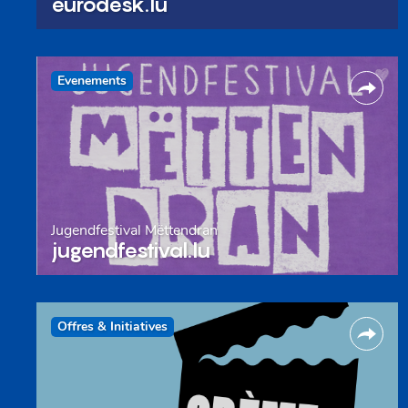
eurodesk.lu
Evenements
Jugendfestival Mëttendran
jugendfestival.lu
Offres & Initiatives