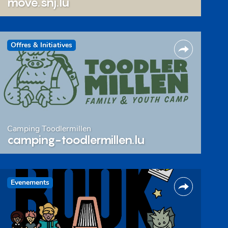
move.snj.lu
Offres & Initiatives
Camping Toodlermillen
camping-toodlermillen.lu
Evenements