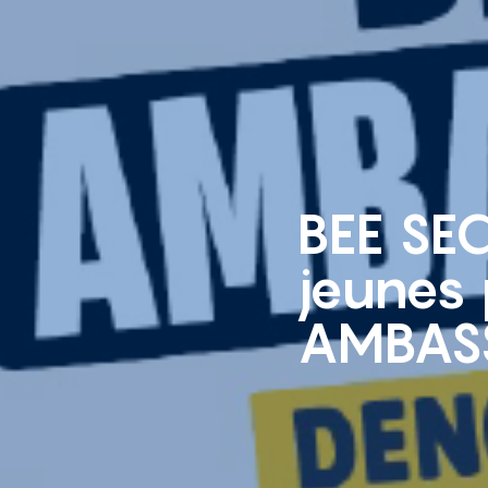
BEE SE
jeunes 
AMBAS