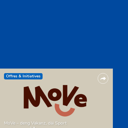
Offres & Initiatives
MoVe – deng Vakanz, däi Sport