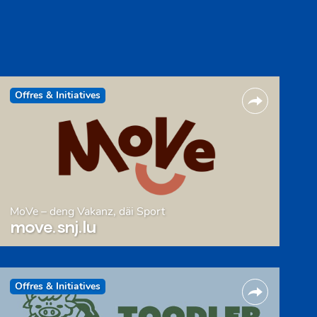
Offres & Initiatives
MoVe – deng Vakanz, däi Sport
move.snj.lu
Offres & Initiatives