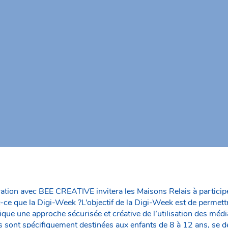
tion avec BEE CREATIVE invitera les Maisons Relais à particip
t-ce que la Digi-Week ?L’objectif de la Digi-Week est de permett
que une approche sécurisée et créative de l’utilisation des médi
és sont spécifiquement destinées aux enfants de 8 à 12 ans, se d