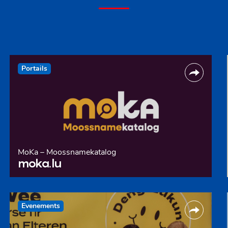
Portails
MoKa – Moossnamekatalog
moka.lu
Evenements