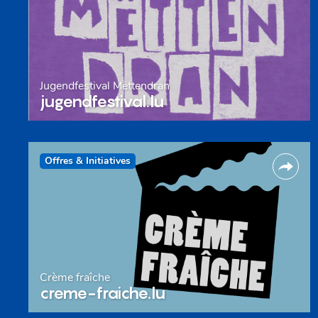
Jugendfestival Mëttendran
jugendfestival.lu
Offres & Initiatives
Crème fraîche
creme-fraiche.lu