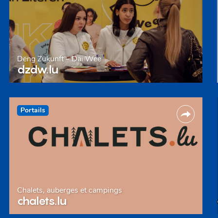
Deng Zukunft – Däi Wee
dzdw.lu
Portails
Chalets, auberges et campings
chalets.lu