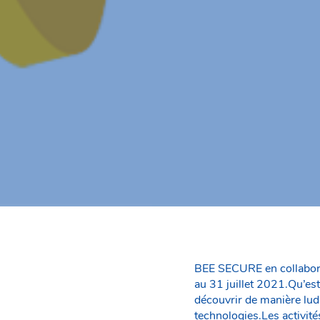
BEE SECURE en collabora
au 31 juillet 2021.Qu’es
découvrir de manière ludi
technologies.Les activit