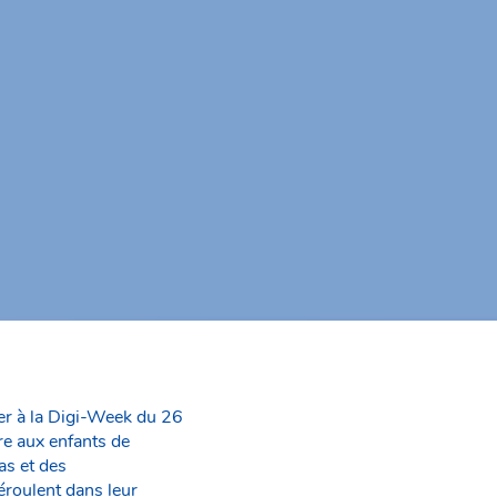
er à la Digi-Week du 26
re aux enfants de
as et des
éroulent dans leur