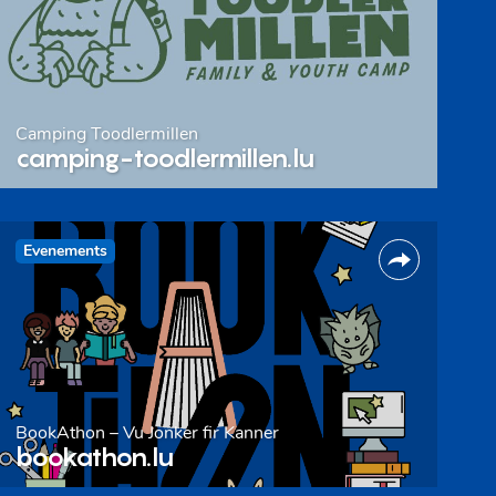
Camping Toodlermillen
camping-toodlermillen.lu
Evenements
BookAthon – Vu Jonker fir Kanner
bookathon.lu