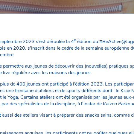
e
eptembre 2023 s’est déroulée la 4
édition du #BeActive@Jugen
ois en 2020, s’inscrit dans le cadre de la semaine européenne du 
tembre.
 de permettre aux jeunes de découvrir des (nouvelles) pratiques spo
ortive régulière avec les maisons des jeunes.
plus de 400 jeunes ont participé à l’édition 2023. Les participa
 une trentaine d’ateliers et de sports différents dont : le Krav M
t le Yoga. Certains ateliers ont été organisés par les jeunes eu
par des spécialistes de la discipline, à l’instar de
Kaizen Parko
aussi des ateliers visant à préparer des snacks sains, comme 
naissances acquises, les participants ont pu goûter quelques al