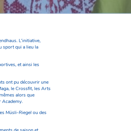
dhaus. L’initiative,
sport qui a lieu la
rtives, et ainsi les
nts ont pu découvrir une
aga, le Crossfit, les Arts
x-mêmes alors que
ur Academy
.
des
Müsli-Riegel
ou des
iments de saison et