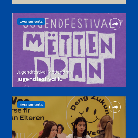
Evenements
Jugendfestival Mëttendran
jugendfestival.lu
Evenements