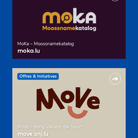
MoKa – Moossnamekatalog
moka.lu
Offres & Initiatives
MoVe – deng Vakanz, däi Sport
move.snj.lu