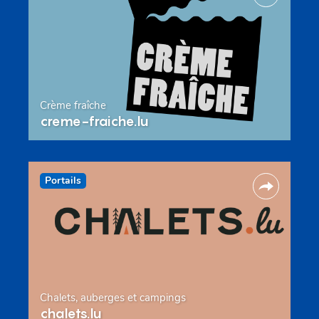
Crème fraîche
creme-fraiche.lu
Portails
Chalets, auberges et campings
chalets.lu