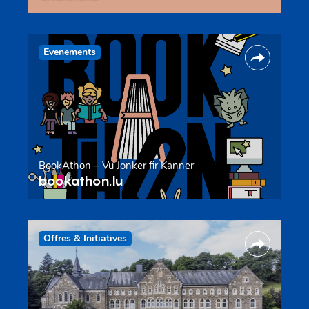
Evenements
BookAthon – Vu Jonker fir Kanner
bookathon.lu
Offres & Initiatives