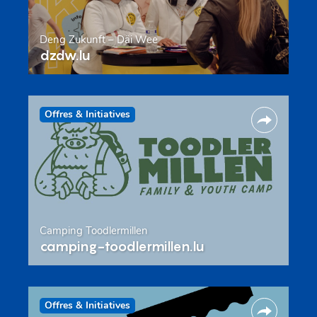
Deng Zukunft – Däi Wee
dzdw.lu
Offres & Initiatives
Camping Toodlermillen
camping-toodlermillen.lu
Offres & Initiatives