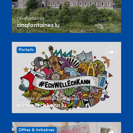
Cinqfontaines
cinqfontaines.lu
Portails
Annuaire d’activités pour jeunes
echwellechkann.lu
Offres & Initiatives