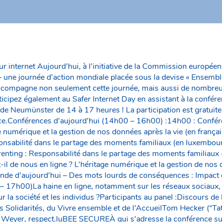
r internet Aujourd’hui, à l’initiative de la Commission européen
 – une journée d’action mondiale placée sous la devise « Ensembl
v accompagne non seulement cette journée, mais aussi de nombr
icipez également au Safer Internet Day en assistant à la conféren
e Neumünster de 14 à 17 heures ! La participation est gratuite e
ace.Conférences d’aujourd’hui (14h00 – 16h00) :14h00 : Confére
ge numérique et la gestion de nos données après la vie (en franç
onsabilité dans le partage des moments familiaux (en luxembou
nting : Responsabilité dans le partage des moments familiaux 
il de nous en ligne ? L’héritage numérique et la gestion de nos 
nde d’aujourd’hui – Des mots lourds de conséquences : Impac
– 17h00)La haine en ligne, notamment sur les réseaux sociaux,
r la société et les individus ?Participants au panel :Discours d
des Solidarités, du Vivre ensemble et de l’AccueilTom Hecker (“T
Weyer, respect.luBEE SECUREÀ qui s’adresse la conférence sur 