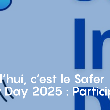
’hui, c’est le Safer
t Day 2025 : Partici