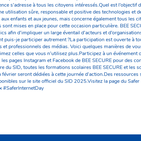
ce s’adresse à tous les citoyens intéressés.Quel est l’objectif d
 utilisation sûre, responsable et positive des technologies et d
 aux enfants et aux jeunes, mais concerne également tous les 
s sont mises en place pour cette occasion particulière. BEE SE
lics afin d’impliquer un large éventail d’acteurs et d’organisati
 puis-je participer autrement ?La participation est ouverte à to
es et professionnels des médias. Voici quelques manières de vous
rimez celles que vous n’utilisez plus.Participez à un événement 
ez les pages Instagram et Facebook de BEE SECURE pour des con
re du SID, toutes les formations scolaires BEE SECURE et les s
n février seront dédiées à cette journée d’action.Des ressources
ponibles sur le site officiel du SID 2025.Visitez la page du Safer
 #SaferInternetDay