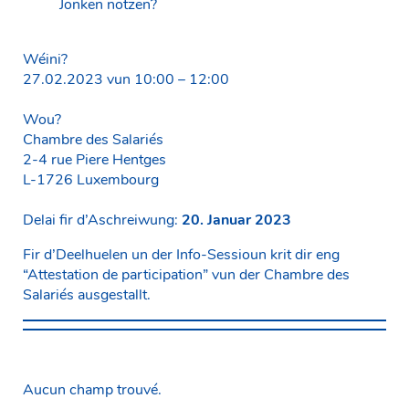
Jonken notzen?
Wéini?
27.02.2023 vun 10:00 – 12:00
Wou?
Chambre des Salariés
2-4 rue Piere Hentges
L-1726 Luxembourg
Delai fir d’Aschreiwung:
20. Januar 2023
Fir d’Deelhuelen un der Info-Sessioun krit dir eng
“Attestation de participation” vun der Chambre des
Salariés ausgestallt.
Aucun champ trouvé.