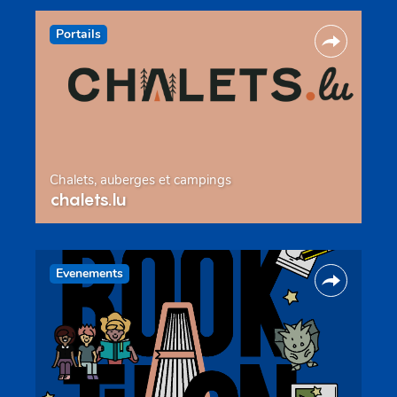
Portails
Chalets, auberges et campings
chalets.lu
Evenements