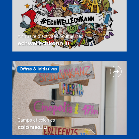
Annuaire d’activités pour jeunes
echwellechkann.lu
Offres & Initiatives
Camps et colonies
colonies.lu