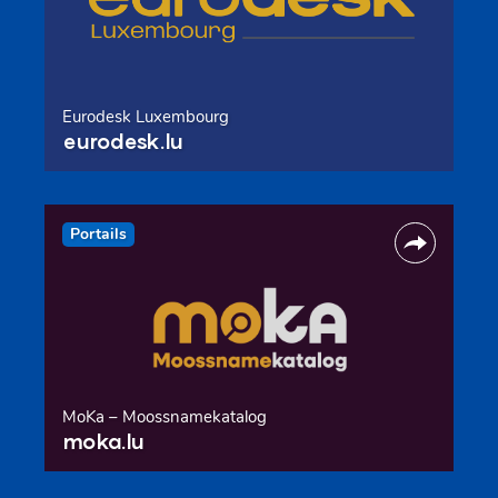
Eurodesk Luxembourg
eurodesk.lu
Portails
MoKa – Moossnamekatalog
moka.lu