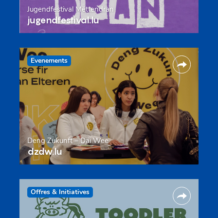
Jugendfestival Mëttendran
jugendfestival.lu
Evenements
Deng Zukunft – Däi Wee
dzdw.lu
Offres & Initiatives