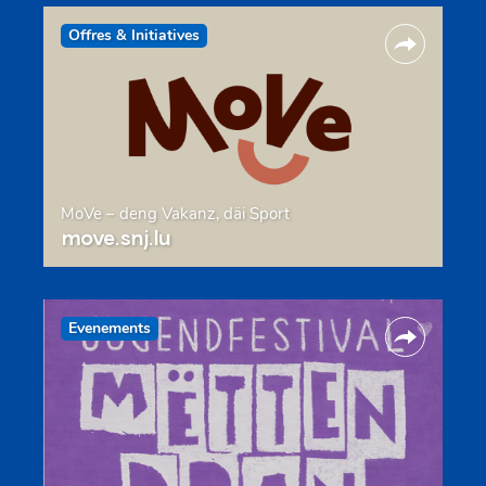
Offres & Initiatives
MoVe – deng Vakanz, däi Sport
move.snj.lu
Evenements