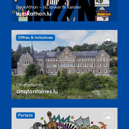
BookAthon – Vu Jonker fir Kanner
bookathon.lu
Offres & Initiatives
Cinqfontaines
cinqfontaines.lu
Portails