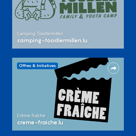
Camping Toodlermillen
camping-toodlermillen.lu
Offres & Initiatives
Crème fraîche
creme-fraiche.lu