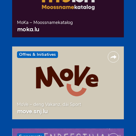
MoKa – Moossnamekatalog
moka.lu
Offres & Initiatives
MoVe – deng Vakanz, däi Sport
move.snj.lu