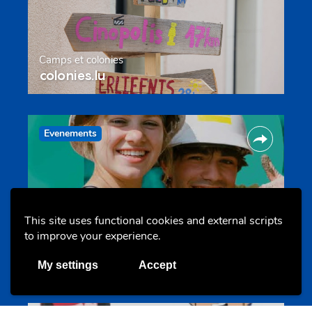
Camps et colonies
colonies.lu
Evenements
This site uses functional cookies and external scripts
to improve your experience.
Les meilleurs projets jeunesse
jugendprais.lu
My settings
Accept