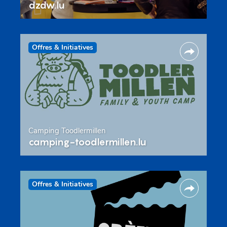
dzdw.lu
Offres & Initiatives
Camping Toodlermillen
camping-toodlermillen.lu
Offres & Initiatives