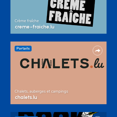
Crème fraîche
creme-fraiche.lu
Portails
Chalets, auberges et campings
chalets.lu