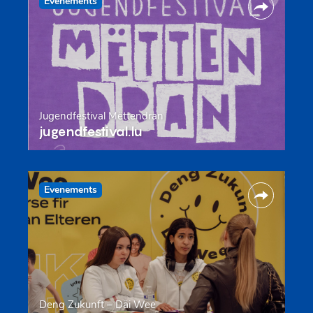
Evenements
Jugendfestival Mëttendran
jugendfestival.lu
Evenements
Deng Zukunft – Däi Wee