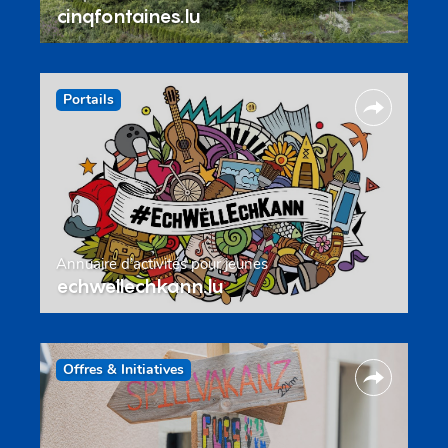
cinqfontaines.lu
Portails
Annuaire d’activités pour jeunes
echwellechkann.lu
Offres & Initiatives