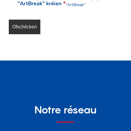
"ArtBreak" kréien
*
"ArtBreak"
Notre réseau