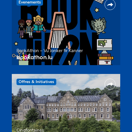
Evenements
BookAthon – Vu Jonker fir Kanner
bookathon.lu
Offres & Initiatives
Cinqfontaines