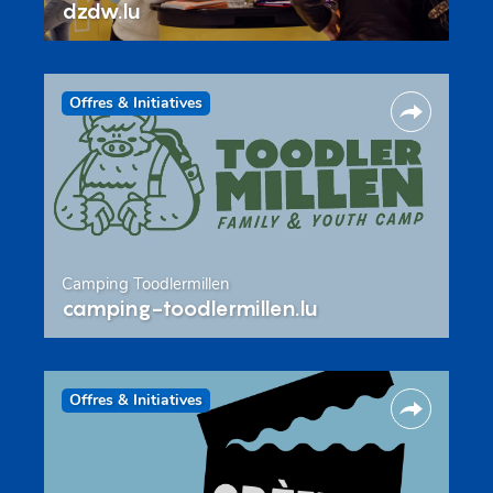
dzdw.lu
Offres & Initiatives
Camping Toodlermillen
camping-toodlermillen.lu
Offres & Initiatives