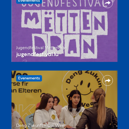
Evenements
Jugendfestival Mëttendran
jugendfestival.lu
Evenements
Deng Zukunft – Däi Wee