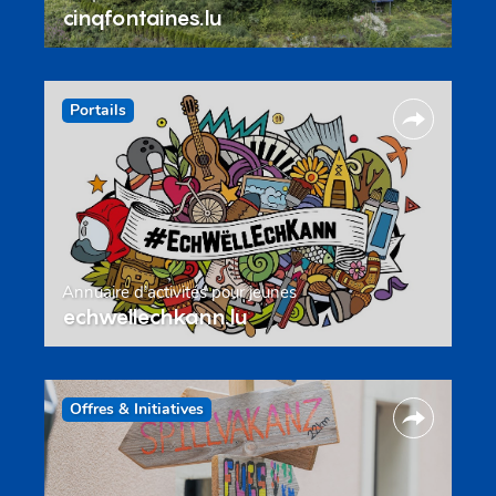
cinqfontaines.lu
Portails
Annuaire d’activités pour jeunes
echwellechkann.lu
Offres & Initiatives