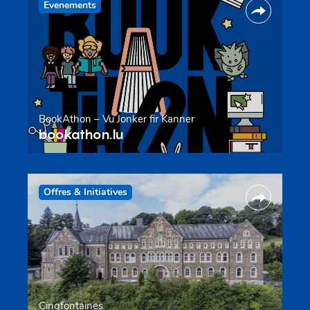
Evenements
BookAthon – Vu Jonker fir Kanner
bookathon.lu
Offres & Initiatives
Cinqfontaines