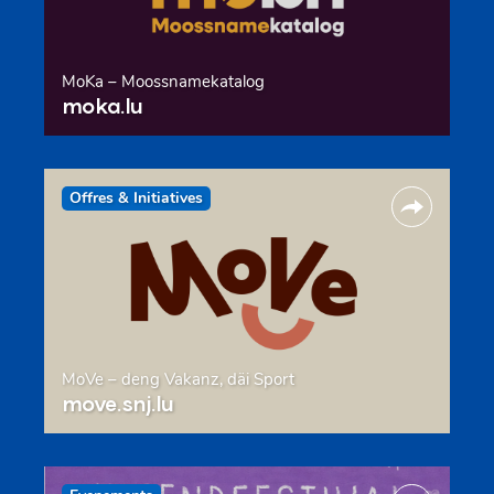
MoKa – Moossnamekatalog
moka.lu
Offres & Initiatives
MoVe – deng Vakanz, däi Sport
move.snj.lu