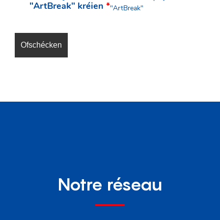
"ArtBreak" kréien
*
"ArtBreak"
Notre réseau