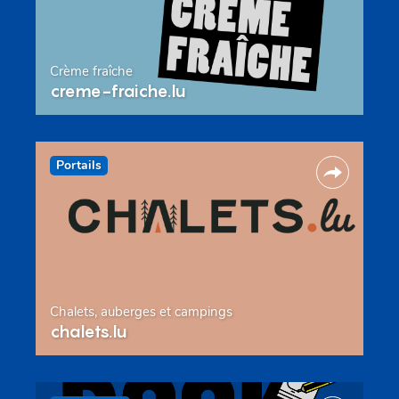
Crème fraîche
creme-fraiche.lu
Portails
Chalets, auberges et campings
chalets.lu