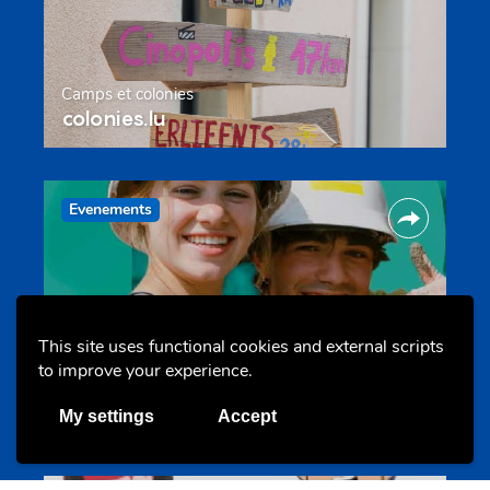
Camps et colonies
colonies.lu
Evenements
This site uses functional cookies and external scripts
to improve your experience.
Les meilleurs projets jeunesse
jugendprais.lu
My settings
Accept