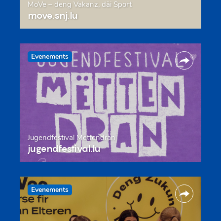
MoVe – deng Vakanz, däi Sport
move.snj.lu
Evenements
Jugendfestival Mëttendran
jugendfestival.lu
Evenements