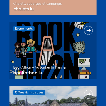
Chalets, auberges et campings
chalets.lu
Evenements
BookAthon – Vu Jonker fir Kanner
bookathon.lu
Offres & Initiatives