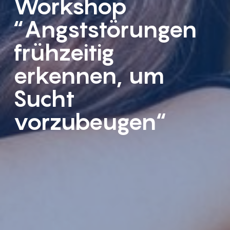
Workshop
“Angststörungen
frühzeitig
erkennen, um
Sucht
vorzubeugen“