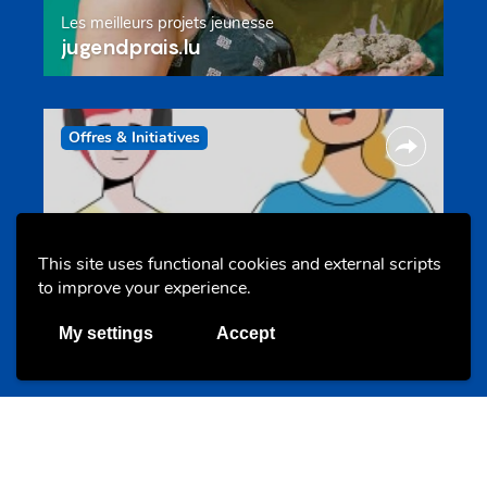
Les meilleurs projets jeunesse
jugendprais.lu
Offres & Initiatives
This site uses functional cookies and external scripts
to improve your experience.
Un projet de jeunes pour jeunes
My settings
Accept
s-team.lu
Portails