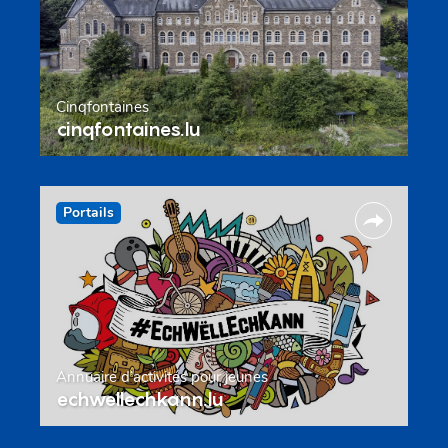
Cinqfontaines
cinqfontaines.lu
Portails
Annuaire d’activités pour jeunes
echwellechkann.lu