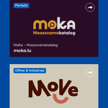
Portails
MoKa – Moossnamekatalog
moka.lu
Offres & Initiatives