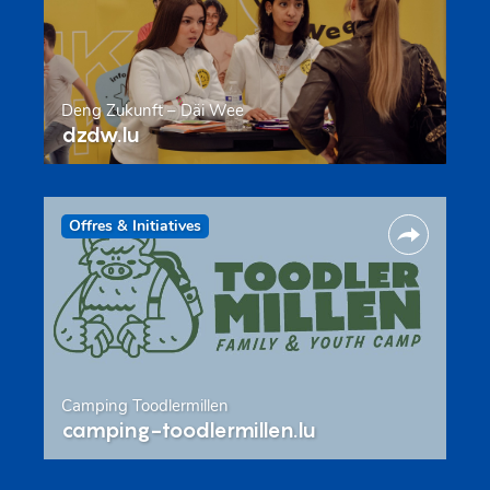
Deng Zukunft – Däi Wee
dzdw.lu
Offres & Initiatives
Camping Toodlermillen
camping-toodlermillen.lu