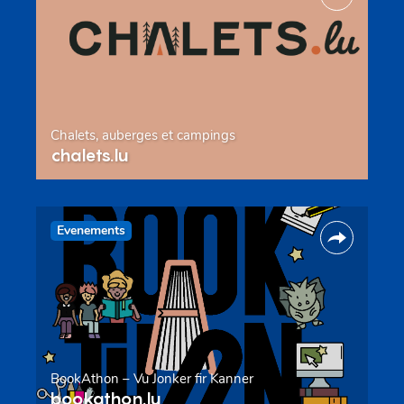
Chalets, auberges et campings
chalets.lu
Evenements
BookAthon – Vu Jonker fir Kanner
bookathon.lu