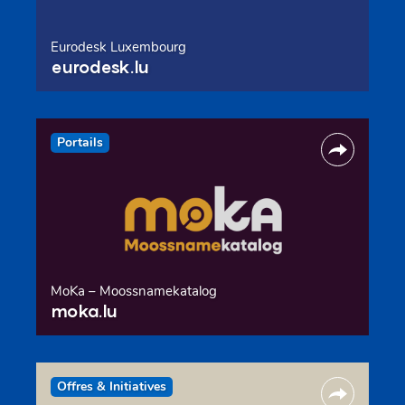
Eurodesk Luxembourg
eurodesk.lu
Portails
MoKa – Moossnamekatalog
moka.lu
Offres & Initiatives