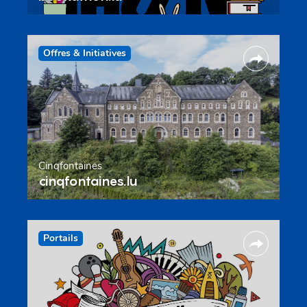
Offres & Initiatives
Cinqfontaines
cinqfontaines.lu
Portails