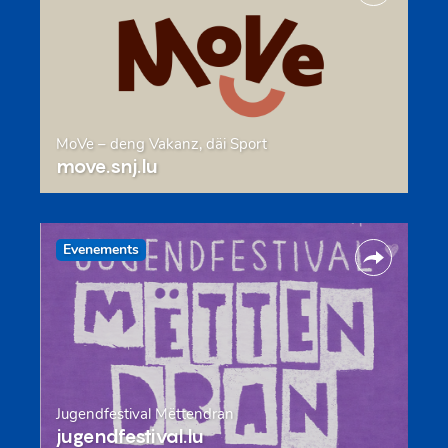
MoVe – deng Vakanz, däi Sport
move.snj.lu
Evenements
Jugendfestival Mëttendran
jugendfestival.lu