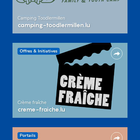
Camping Toodlermillen
camping-toodlermillen.lu
Offres & Initiatives
Crème fraîche
creme-fraiche.lu
Portails