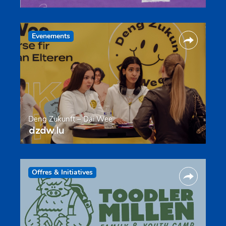
Evenements
Deng Zukunft – Däi Wee
dzdw.lu
Offres & Initiatives