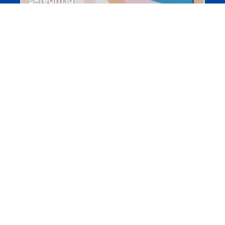
Portails
Transition vers la vie active
hey.snj.lu
Portails