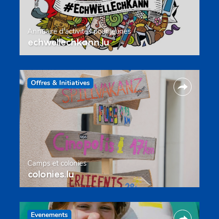
Annuaire d’activités pour jeunes
echwellechkann.lu
Offres & Initiatives
Camps et colonies
colonies.lu
Evenements