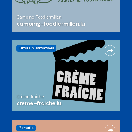
Camping Toodlermillen
camping-toodlermillen.lu
Offres & Initiatives
Crème fraîche
creme-fraiche.lu
Portails