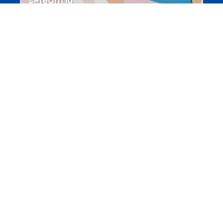
Portails
Transition vers la vie active
hey.snj.lu
Portails