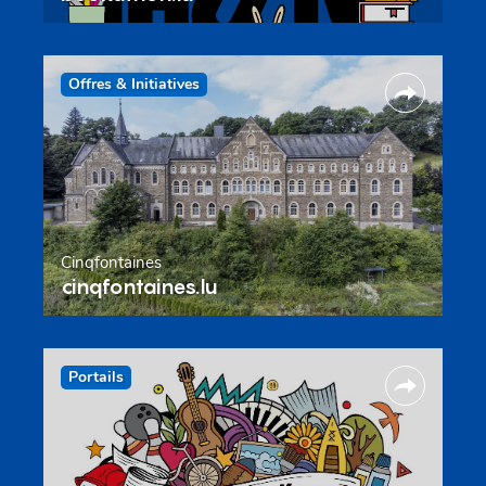
Offres & Initiatives
Cinqfontaines
cinqfontaines.lu
Portails