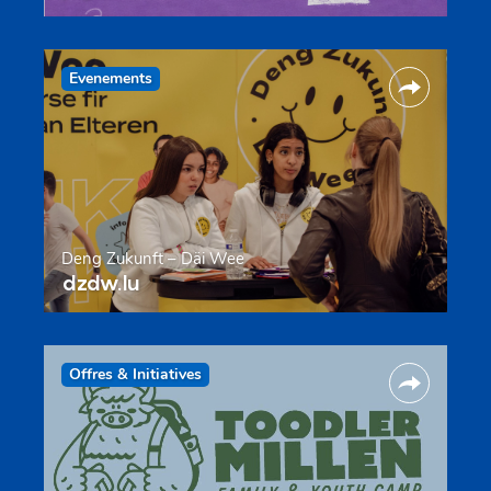
Evenements
Deng Zukunft – Däi Wee
dzdw.lu
Offres & Initiatives