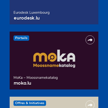
Eurodesk Luxembourg
eurodesk.lu
Portails
MoKa – Moossnamekatalog
moka.lu
Offres & Initiatives