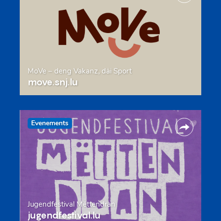
MoVe – deng Vakanz, däi Sport
move.snj.lu
Evenements
Jugendfestival Mëttendran
jugendfestival.lu