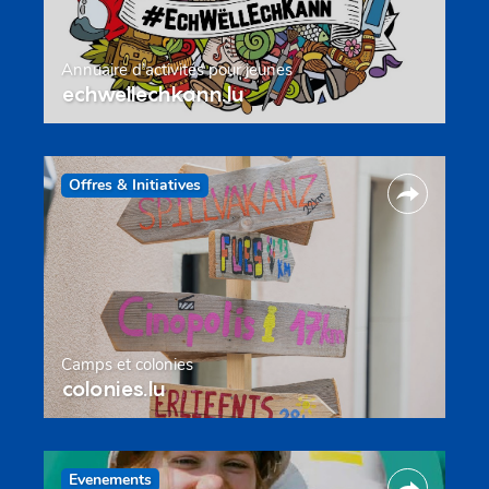
Annuaire d’activités pour jeunes
echwellechkann.lu
Offres & Initiatives
Camps et colonies
colonies.lu
Evenements