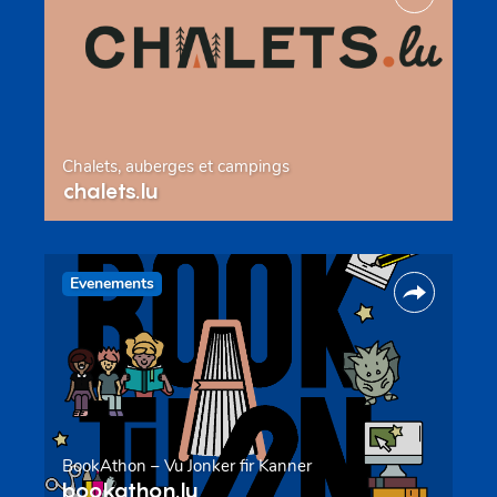
Chalets, auberges et campings
chalets.lu
Evenements
BookAthon – Vu Jonker fir Kanner
bookathon.lu