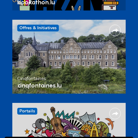
bookathon.lu
Offres & Initiatives
Cinqfontaines
cinqfontaines.lu
Portails