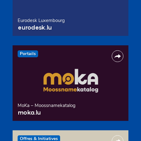
Eurodesk Luxembourg
eurodesk.lu
Portails
MoKa – Moossnamekatalog
moka.lu
Offres & Initiatives