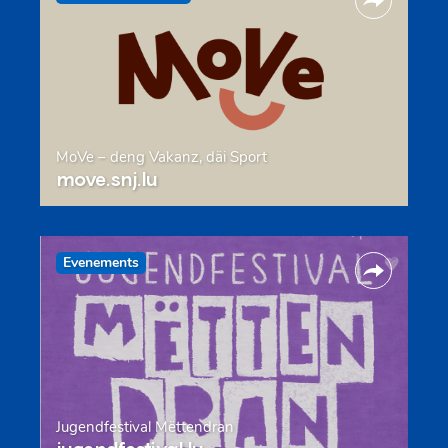
MoVe – deng Vakanz, däi Sport
move.snj.lu
Evenements
Jugendfestival Mëttendran