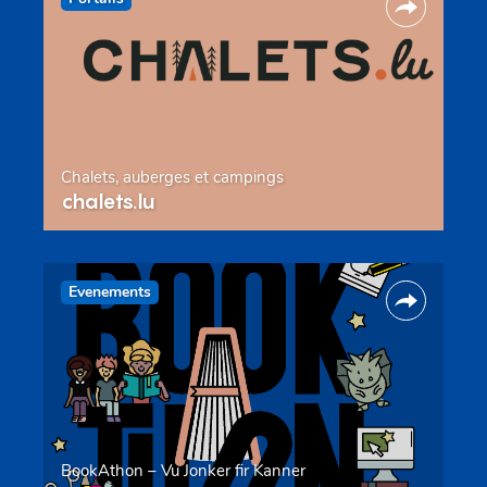
Chalets, auberges et campings
chalets.lu
Evenements
BookAthon – Vu Jonker fir Kanner