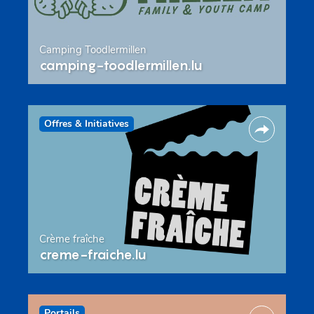
Camping Toodlermillen
camping-toodlermillen.lu
Offres & Initiatives
Crème fraîche
creme-fraiche.lu
Portails