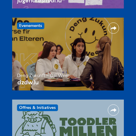
jugendfestival.lu
Evenements
Deng Zukunft – Däi Wee
dzdw.lu
Offres & Initiatives