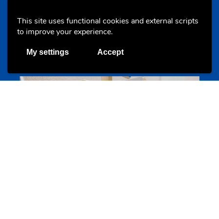
This site uses functional cookies and external scripts
to improve your experience.
Annuaire d’activités pour jeunes
echwellechkann.lu
My settings
Accept
Offres & Initiatives
Camps et colonies
colonies.lu