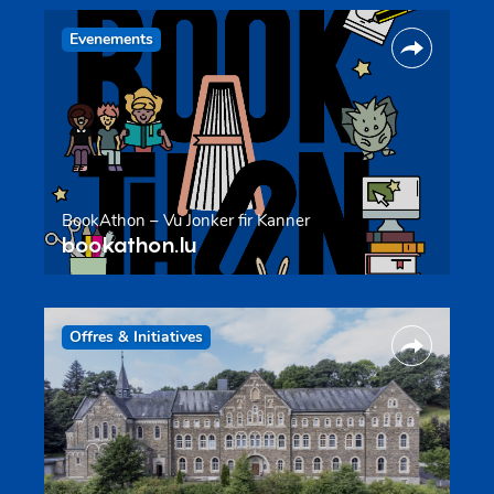
Evenements
BookAthon – Vu Jonker fir Kanner
bookathon.lu
Offres & Initiatives