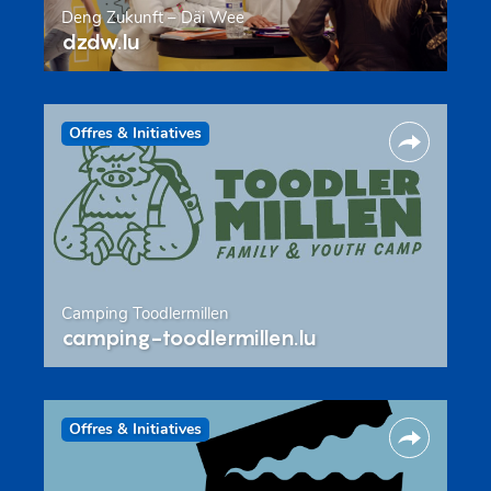
Deng Zukunft – Däi Wee
dzdw.lu
Offres & Initiatives
Camping Toodlermillen
camping-toodlermillen.lu
Offres & Initiatives