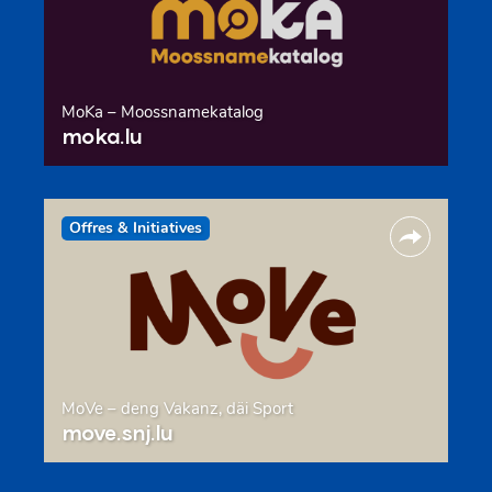
MoKa – Moossnamekatalog
moka.lu
Offres & Initiatives
MoVe – deng Vakanz, däi Sport
move.snj.lu