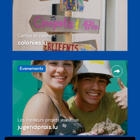
Camps et colonies
colonies.lu
Evenements
Les meilleurs projets jeunesse
jugendprais.lu