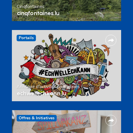
Cinqfontaines
cinqfontaines.lu
Portails
Annuaire d’activités pour jeunes
echwellechkann.lu
Offres & Initiatives