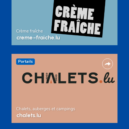
Crème fraîche
creme-fraiche.lu
Portails
Chalets, auberges et campings
chalets.lu