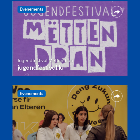
Evenements
Jugendfestival Mëttendran
jugendfestival.lu
Evenements