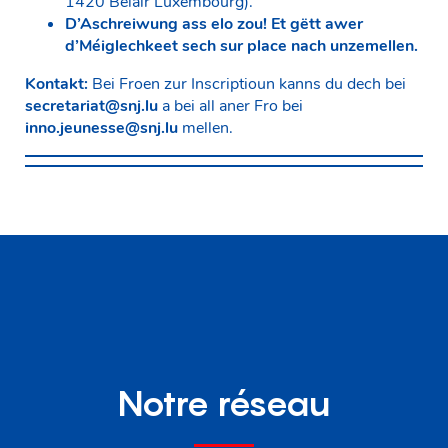
1420 Belair Luxembourg).
D’Aschreiwung ass elo zou! Et gëtt awer
d’Méiglechkeet sech sur place nach unzemellen.
Kontakt:
Bei Froen zur Inscriptioun kanns du dech bei
secretariat@snj.lu
a bei all aner Fro bei
inno.jeunesse@snj.lu
mellen.
Notre réseau