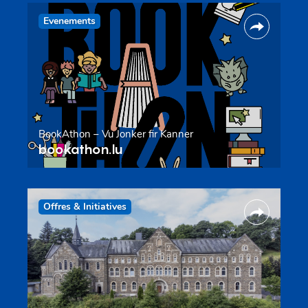
Evenements
BookAthon – Vu Jonker fir Kanner
bookathon.lu
Offres & Initiatives