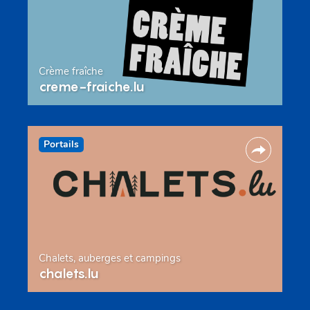
Crème fraîche
creme-fraiche.lu
Portails
Chalets, auberges et campings
chalets.lu