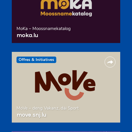
MoKa – Moossnamekatalog
moka.lu
Offres & Initiatives
MoVe – deng Vakanz, däi Sport
move.snj.lu