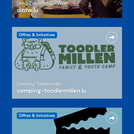
Deng Zukunft – Däi Wee
dzdw.lu
Offres & Initiatives
Camping Toodlermillen
camping-toodlermillen.lu
Offres & Initiatives