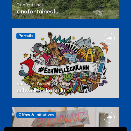
Cinqfontaines
cinqfontaines.lu
Portails
Annuaire d’activités pour jeunes
echwellechkann.lu
Offres & Initiatives