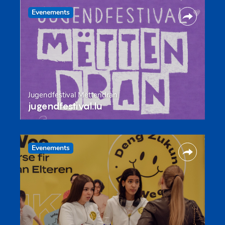
Evenements
Jugendfestival Mëttendran
jugendfestival.lu
Evenements