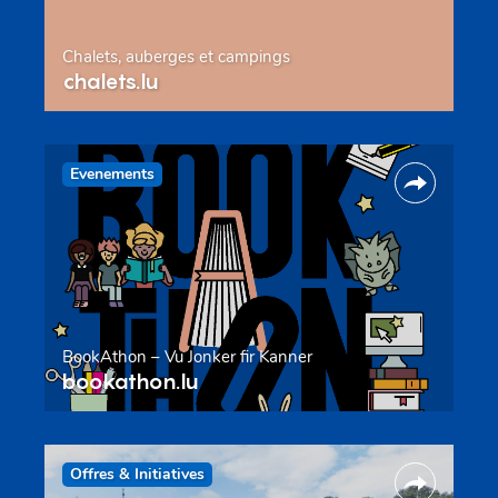
Chalets, auberges et campings
chalets.lu
Evenements
BookAthon – Vu Jonker fir Kanner
bookathon.lu
Offres & Initiatives