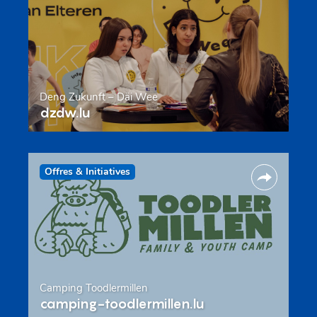
Deng Zukunft – Däi Wee
dzdw.lu
Offres & Initiatives
Camping Toodlermillen
camping-toodlermillen.lu