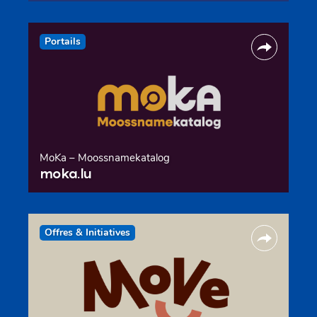
Portails
MoKa – Moossnamekatalog
moka.lu
Offres & Initiatives