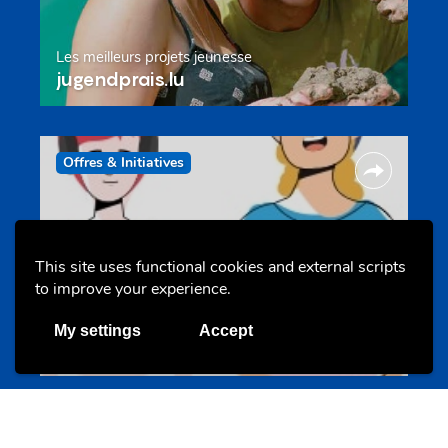
Les meilleurs projets jeunesse
jugendprais.lu
Offres & Initiatives
This site uses functional cookies and external scripts
to improve your experience.
Un projet de jeunes pour jeunes
My settings
Accept
s-team.lu
Portails