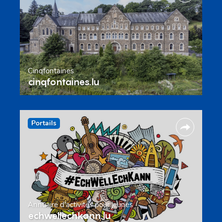
Cinqfontaines
cinqfontaines.lu
Portails
Annuaire d’activités pour jeunes
echwellechkann.lu