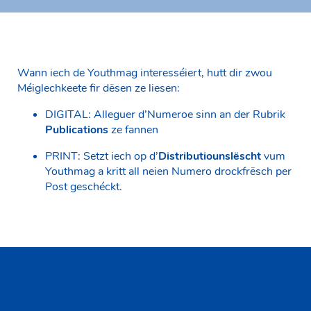
Wann iech de Youthmag interesséiert, hutt dir zwou
Méiglechkeete fir dësen ze liesen:
DIGITAL: Alleguer d’Numeroe sinn an der Rubrik
Publications
ze fannen
PRINT: Setzt iech op d’
Distributiounslëscht
vum
Youthmag a kritt all neien Numero drockfrësch per
Post geschéckt.