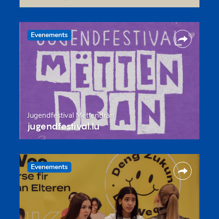
Evenements
Jugendfestival Mëttendran
jugendfestival.lu
Evenements