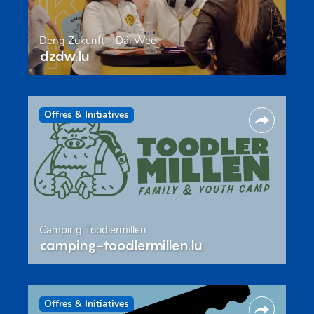
Deng Zukunft – Däi Wee
dzdw.lu
Offres & Initiatives
Camping Toodlermillen
camping-toodlermillen.lu
Offres & Initiatives