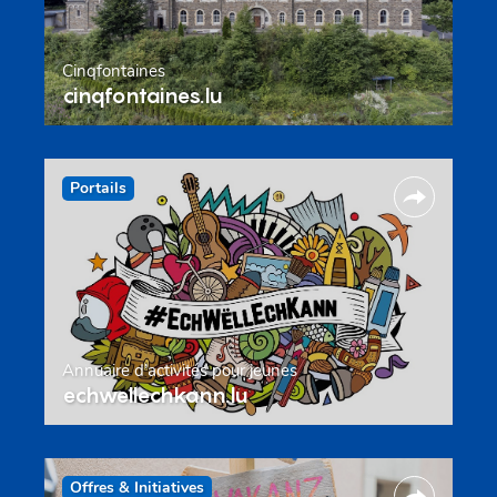
Cinqfontaines
cinqfontaines.lu
Portails
Annuaire d’activités pour jeunes
echwellechkann.lu
Offres & Initiatives