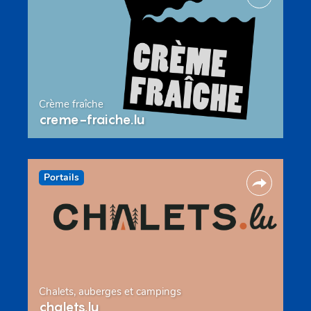
Crème fraîche
creme-fraiche.lu
Portails
Chalets, auberges et campings
chalets.lu