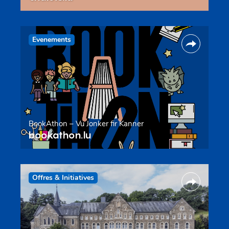
Evenements
BookAthon – Vu Jonker fir Kanner
bookathon.lu
Offres & Initiatives