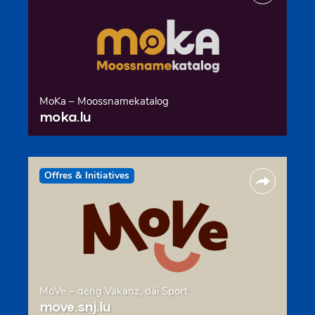
MoKa – Moossnamekatalog
moka.lu
Offres & Initiatives
MoVe – deng Vakanz, däi Sport
move.snj.lu